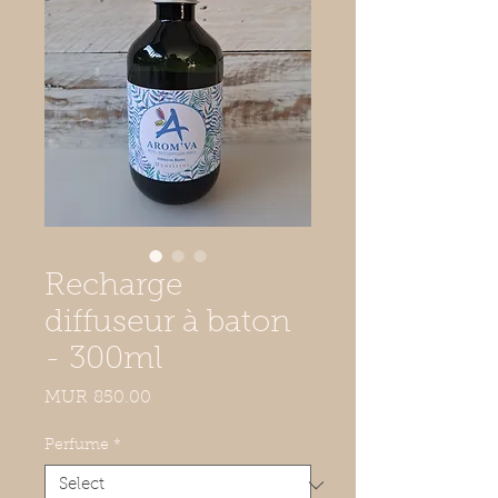
Recharge
diffuseur à baton
- 300ml
Price
MUR 850.00
Perfume
*