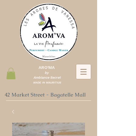
ARO'MA
by
Ambiance Secret
MADE IN MAURITIUS
42 Market Street - Bagatelle Mall