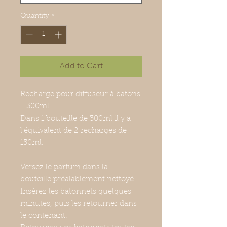
Quantity
*
Add to Cart
Recharge pour diffuseur à batons
- 300ml
Dans 1 bouteille de 300ml il y a
l'équivalent de 2 recharges de
150ml.
Versez le parfum dans la
bouteille préalablement nettoyé.
Insérez les batonnets quelques
minutes, puis les retourner dans
le contenant.